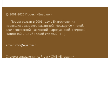
© 2001-2026 Проект «Епархия»
Проект создан в 2001 году с Благословения
правящих архиереев Казанской, Йошкар-Олинской,
Владивостокской, Бакинской, Барнаульской, Тверской,
Читинской и Симбирской епархий РПЦ.
email:
info@eparhia.ru
Система управления сайтом - CMS «Епархия»