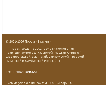
© 2001-2026 Проект «Епархия»
Проект создан в 2001 году с Благословения
правящих архиереев Казанской, Йошкар-Олинской,
Владивостокской, Бакинской, Барнаульской, Тверской,
Читинской и Симбирской епархий РПЦ.
email:
info@eparhia.ru
Система управления сайтом - CMS «Епархия»