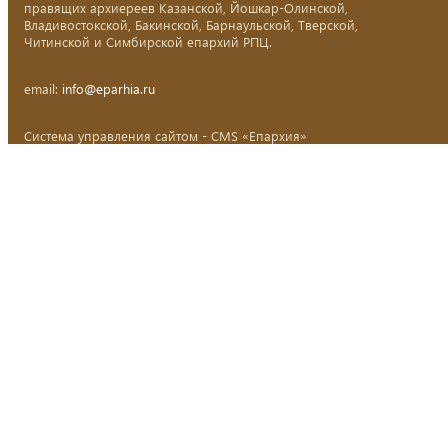
правящих архиереев Казанской, Йошкар-Олинской,
Владивостокской, Бакинской, Барнаульской, Тверской,
Читинской и Симбирской епархий РПЦ.
email:
info@eparhia.ru
Система управления сайтом - CMS «Епархия»