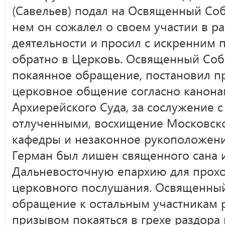
(Савельев) подал на Освященный Соб
нем он сожалел о своем участии в р
деятельности и просил с искренним 
обратно в Церковь. Освященный Собо
покаянное обращение, постановил пр
церковное общение согласно канон
Архиерейского Суда, за сослужение 
отлученными, восхищение Московск
кафедры и незаконное рукоположени
Герман был лишен священного сана 
Дальневосточную епархию для прох
церковного послушания. Освященны
обращение к остальным участникам 
призывом покаяться в грехе раздора 