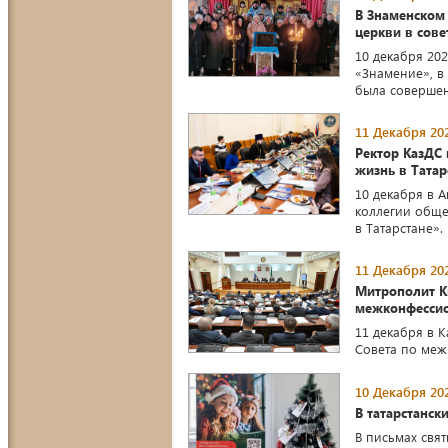
В Знаменском 
церкви в сове
10 декабря 20
«Знамение», в
была совершен
11 Декабря 202
Ректор КазДС 
жизнь в Татар
10 декабря в 
коллегии обще
в Татарстане».
11 Декабря 202
Митрополит К
межконфесси
11 декабря в 
Совета по ме
10 Декабря 202
В татарстанск
В письмах свя