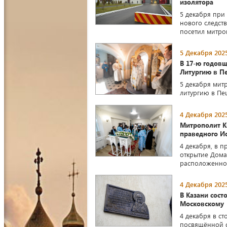
изолятора
5 декабря при
нового следст
посетил митро
5 Декабря 2025
В 17-ю годов
Литургию в П
5 декабря мит
литургию в Пе
4 Декабря 2025
Митрополит К
праведного И
4 декабря, в 
открытие Дома
расположенно
4 Декабря 2025
В Казани сост
Московскому
4 декабря в с
посвящённой с