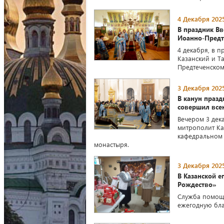
4 Декабря 2025
В праздник В
Иоанно-Предт
4 декабря, в 
Казанский и Т
Предтеченском
3 Декабря 2025
В канун праз
совершил все
Вечером 3 дек
митрополит Ка
кафедральном 
монастыря.
3 Декабря 2025
В Казанской е
Рождество»
Служба помощ
ежегодную бла