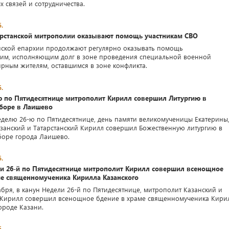
 связей и сотрудничества.
.
рстанской митрополии оказывают помощь участникам СВО
нской епархии продолжают регулярно оказывать помощь
им, исполняющим долг в зоне проведения специальной военной
рным жителям, оставшимся в зоне конфликта.
.
ю по Пятидесятнице митрополит Кирилл совершил Литургию в
боре в Лаишево
Неделю 26-ю по Пятидесятнице, день памяти великомученицы Екатерины
занский и Татарстанский Кирилл совершил Божественную литургию в
боре города Лаишево.
.
ли 26-й по Пятидесятнице митрополит Кирилл совершил всенощное
ме священномученика Кирилла Казанского
абря, в канун Недели 26-й по Пятидесятнице, митрополит Казанский и
 Кирилл совершил всенощное бдение в храме священномученика Кири
ороде Казани.
.