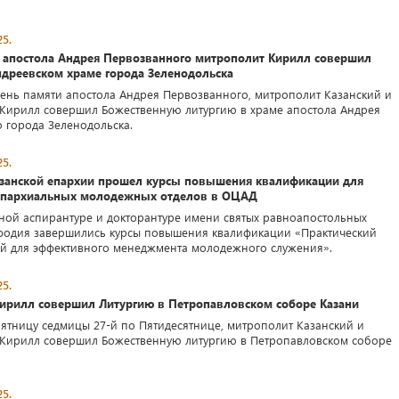
5.
и апостола Андрея Первозванного митрополит Кирилл совершил
ндреевском храме города Зеленодольска
 день памяти апостола Андрея Первозванного, митрополит Казанский и
 Кирилл совершил Божественную литургию в храме апостола Андрея
 города Зеленодольска.
5.
занской епархии прошел курсы повышения квалификации для
епархиальных молодежных отделов в ОЦАД
ой аспирантуре и докторантуре имени святых равноапостольных
фодия завершились курсы повышения квалификации «Практический
й для эффективного менеджмента молодежного служения».
5.
ирилл совершил Литургию в Петропавловском соборе Казани
 пятницу седмицы 27-й по Пятидесятнице, митрополит Казанский и
 Кирилл совершил Божественную литургию в Петропавловском соборе
.
5.