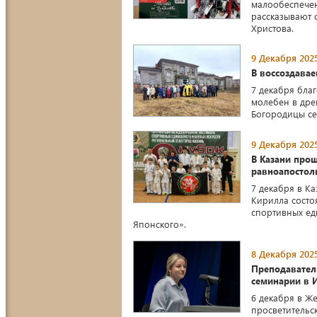
малообеспечен
рассказывают 
Христова.
9 Декабря 2025
В воссоздава
7 декабря бла
молебен в дре
Богородицы се
9 Декабря 2025
В Казани прош
равноапостол
7 декабря в К
Кирилла состо
спортивных ед
Японского».
8 Декабря 2025
Преподавател
семинарии в 
6 декабря в Же
просветительс