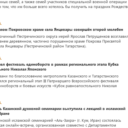
ных семей, а также семей участников специальной военной операции
о том, что им больше всего хотелось бы получить на праздник Рождеств
.
емом Покровском храме села Янцевары совершён второй молебен
гочинный Пестречинского округа иерей Ярослав Петрущенков возглави
внем деревянном, частично порушенном храме Покрова Пресвятой
ла Янцевары (Пестречинский район Татарстана).
.
ел фестиваль единоборств в рамках регионального этапа Кубка
ьного Николая Японского
азани по благословению митрополита Казанского и Татарстанского
ялся региональный этап III Патриаршего Всероссийского фестиваля
иноборств и боевых искусств «Кубок равноапостольного Николая
.
ь Казанской духовной семинарии выступила с лекцией в исламской
Иране
нской исламской семинарией «Аль-Захра» (г. Кум, Иран) состоялась
кая онлайн-встреча, организованная совместно с Департаментом