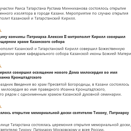
 участии Раиса Татарстана Рустама Минниханова состоялось открытие
венного изолятора в городе Казани. Мероприятие по случаю открытия
полит Казанский и Татарстанский Кирилл.
.
щину кончины Патриарха Алексия II митрополит Кирилл совершил
ещерном храме Казанского собора
рополит Казанский и Татарстанский Кирилл совершил Божественную
щерном храме кафедрального собора Казанской иконы Божией Матери
.
ирилл совершил освящение нового Дома милосердия во имя
оанна Кронштадтского
праздник Введения во храм Пресвятой Богородицы, в Казани состоялось
 милосердия во имя праведного Иоанна Кронштадтского,
го рядом с одноименным храмом Казанской духовной семинарии.
.
оялось открытие мемориальной доски святителю Тихону, Патриарху
толице Татарстана состоялась церемония открытия мемориальной доски,
вятителю Тихону, Патриарху Московскому и всея России.