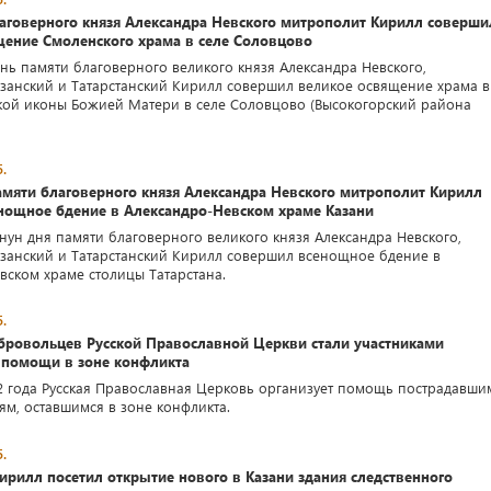
лаговерного князя Александра Невского митрополит Кирилл соверши
щение Смоленского храма в селе Соловцово
ень памяти благоверного великого князя Александра Невского,
занский и Татарстанский Кирилл совершил великое освящение храма в
кой иконы Божией Матери в селе Соловцово (Высокогорский района
.
амяти благоверного князя Александра Невского митрополит Кирилл
нощное бдение в Александро-Невском храме Казани
анун дня памяти благоверного великого князя Александра Невского,
занский и Татарстанский Кирилл совершил всенощное бдение в
вском храме столицы Татарстана.
.
обровольцев Русской Православной Церкви стали участниками
 помощи в зоне конфликта
2 года Русская Православная Церковь организует помощь пострадавши
м, оставшимся в зоне конфликта.
.
рилл посетил открытие нового в Казани здания следственного