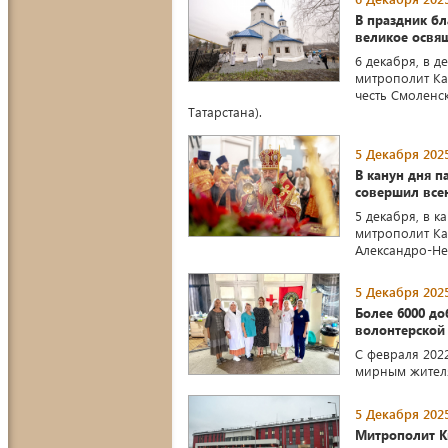
В праздник б
великое освя
6 декабря, в д
митрополит Ка
честь Смоленс
Татарстана).
5 Декабря 2025
В канун дня п
совершил все
5 декабря, в к
митрополит Ка
Александро-Не
5 Декабря 2025
Более 6000 д
волонтерской
C февраля 202
мирным жителя
5 Декабря 2025
Митрополит Ки