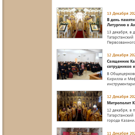
13 Декабря 202
В день памят
Литургию в А
13 декабря, в
Татарстанский
Первозванного
12 Декабря 202
Священник Ка
сотрудников 
В Общецерковн
Кирилла и Ме
инструментари
12 Декабря 202
Митрополит К
12 декабря, в
Татарстанский
города Казани
11 Декабря 202