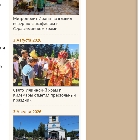
я
Митрополит Иоанн возглавил
вечерню с акафистом в
Серафимовском храме
3 Августа 2026
о и
нь
Свято-Илиинский храм п.
Килемары отметил престольный
праздник
е
3 Августа 2026