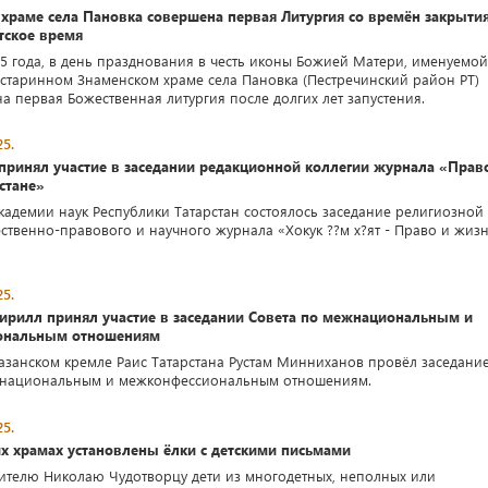
храме села Пановка совершена первая Литургия со времён закрыти
тское время
25 года, в день празднования в честь иконы Божией Матери, именуемой
 старинном Знаменском храме села Пановка (Пестречинский район РТ)
а первая Божественная литургия после долгих лет запустения.
5.
принял участие в заседании редакционной коллегии журнала «Прав
стане»
Академии наук Республики Татарстан состоялось заседание религиозной
ственно-правового и научного журнала «Хокук ??м х?ят - Право и жиз
5.
ирилл принял участие в заседании Совета по межнациональным и
ональным отношениям
Казанском кремле Раис Татарстана Рустам Минниханов провёл заседани
жнациональным и межконфессиональным отношениям.
5.
их храмах установлены ёлки с детскими письмами
тителю Николаю Чудотворцу дети из многодетных, неполных или