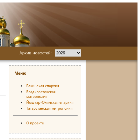
Архив новостей:
Меню
Бакинская епархия
Владивостокская
митрополия
Йошкар-Олинская епархия
Татарстанская митрополия
О проекте