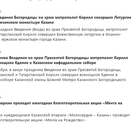
.
ведения Богородицы во храм митрополит Кирилл совершил Литурги
еченском монастыре Казани
праздник Введения (Входа) во храм Пресвятой Богородицы, митрополит
атарстанский Кирилл совершил Божественную литургию в Иоанно-
 мужском монастыре города Казани.
.
дника Введения во храм Пресвятой Богородицы митрополит Кирилл
нощное бдение в Казанском кафедральном соборе
абря, в канун праздника Введения во храм Пресвятой Богородицы,
занский и Татарстанский Кирилл совершил всенощное бдение в
соборе Казанской иконы Божией Матери Казанского Богородицкого
.
пархии проходит ежегодная благотворительная акция «Мечта на
и нуждающимся Казанской епархии «Милосердие – Казань» проводит
готворительную акцию «Мечта на Рождество».