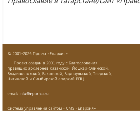
Православие в Татарстане/сайт «Пра
© 2001-2026 Проект «Епархия»
Проект создан в 2001 году с Благословения
правящих архиереев Казанской, Йошкар-Олинской,
Владивостокской, Бакинской, Барнаульской, Тверской,
Читинской и Симбирской епархий РПЦ.
email:
info@eparhia.ru
Система управления сайтом - CMS «Епархия»