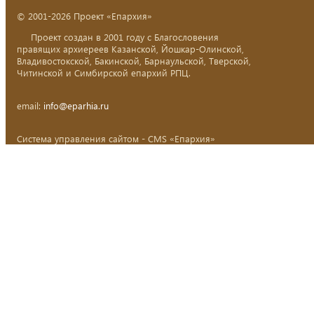
© 2001-2026 Проект «Епархия»
Проект создан в 2001 году с Благословения
правящих архиереев Казанской, Йошкар-Олинской,
Владивостокской, Бакинской, Барнаульской, Тверской,
Читинской и Симбирской епархий РПЦ.
email:
info@eparhia.ru
Система управления сайтом - CMS «Епархия»