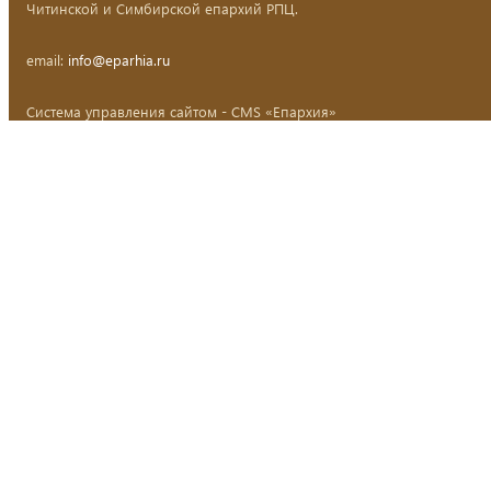
Читинской и Симбирской епархий РПЦ.
email:
info@eparhia.ru
Система управления сайтом - CMS «Епархия»