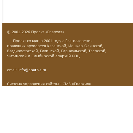
© 2001-2026 Проект «Епархия»
Проект создан в 2001 году с Благословения
правящих архиереев Казанской, Йошкар-Олинской,
Владивостокской, Бакинской, Барнаульской, Тверской,
Читинской и Симбирской епархий РПЦ.
email:
info@eparhia.ru
Система управления сайтом - CMS «Епархия»