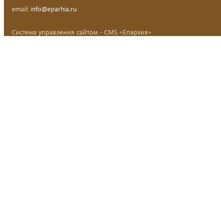
email:
info@eparhia.ru
Система управления сайтом - CMS «Епархия»