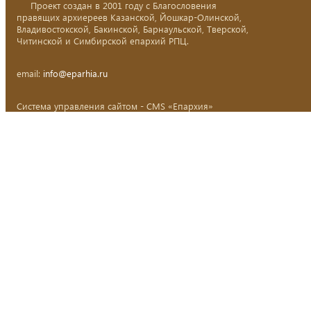
Проект создан в 2001 году с Благословения
правящих архиереев Казанской, Йошкар-Олинской,
Владивостокской, Бакинской, Барнаульской, Тверской,
Читинской и Симбирской епархий РПЦ.
email:
info@eparhia.ru
Система управления сайтом - CMS «Епархия»