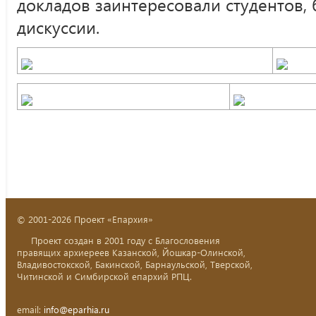
докладов заинтересовали студентов,
дискуссии.
© 2001-2026 Проект «Епархия»
Проект создан в 2001 году с Благословения
правящих архиереев Казанской, Йошкар-Олинской,
Владивостокской, Бакинской, Барнаульской, Тверской,
Читинской и Симбирской епархий РПЦ.
email:
info@eparhia.ru