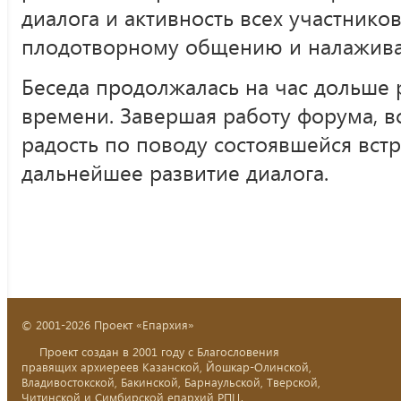
диалога и активность всех участнико
плодотворному общению и налажива
Беседа продолжалась на час дольше
времени. Завершая работу форума, в
радость по поводу состоявшейся вст
дальнейшее развитие диалога.
© 2001-2026 Проект «Епархия»
Проект создан в 2001 году с Благословения
правящих архиереев Казанской, Йошкар-Олинской,
Владивостокской, Бакинской, Барнаульской, Тверской,
Читинской и Симбирской епархий РПЦ.