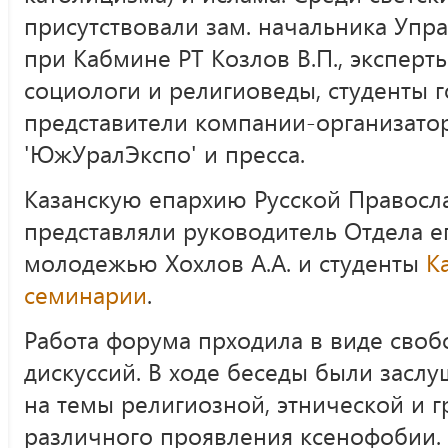
присутствовали зам. начальника Упр
при Кабмине РТ Козлов В.П., эксперт
социологи и религиоведы, студенты г
представители компании-организато
'ЮжУралЭкспо' и пресса.
Казанскую епархию Русской Правосл
представляли руководитель Отдела е
молодежью Хохлов А.А. и студенты
К
семинарии
.
Работа форума прходила в виде сво
дискуссий. В ходе беседы были засл
на темы религиозной, этнической и 
различного проявления ксенофобии.