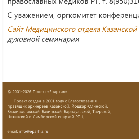
православных медиков РТ, т. 8(950)31
С уважением, оргкомитет конференц
Сайт Медицинского отдела Казанской
духовной семинарии
© 2001-2026 Проект «Епархия»
Проект создан в 2001 году с Благословения
правящих архиереев Казанской, Йошкар-Олинской,
Владивостокской, Бакинской, Барнаульской, Тверской,
Читинской и Симбирской епархий РПЦ.
email:
info@eparhia.ru