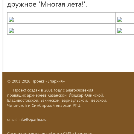
дружное 'Многая лета!'.
© 2001-2026 Проект «Епархия»
Проект создан в 2001 году с Благословения
правящих архиереев Казанской, Йошкар-Олинской,
Владивостокской, Бакинской, Барнаульской, Тверской,
Читинской и Симбирской епархий РПЦ.
email:
info@eparhia.ru
Система управления сайтом - CMS «Епархия»