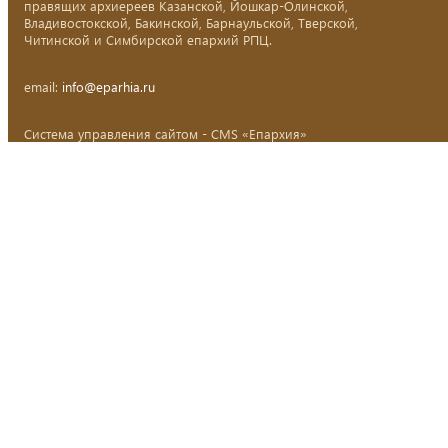
правящих архиереев Казанской, Йошкар-Олинской,
Владивостокской, Бакинской, Барнаульской, Тверской,
Читинской и Симбирской епархий РПЦ.
email:
info@eparhia.ru
Система управления сайтом - CMS «Епархия»