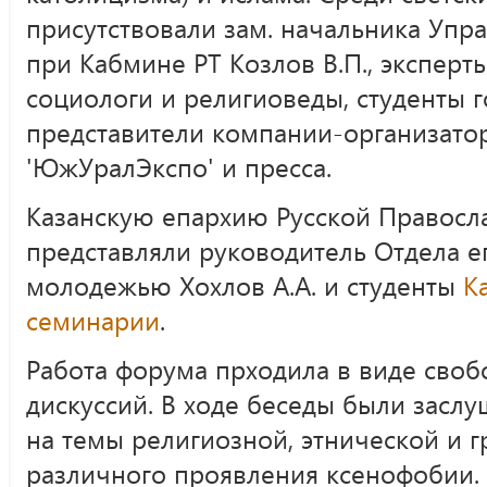
присутствовали зам. начальника Упр
при Кабмине РТ Козлов В.П., эксперт
социологи и религиоведы, студенты г
представители компании-организато
'ЮжУралЭкспо' и пресса.
Казанскую епархию Русской Правосл
представляли руководитель Отдела е
молодежью Хохлов А.А. и студенты
К
семинарии
.
Работа форума прходила в виде сво
дискуссий. В ходе беседы были засл
на темы религиозной, этнической и 
различного проявления ксенофобии.