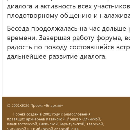
диалога и активность всех участнико
плодотворному общению и налажива
Беседа продолжалась на час дольше
времени. Завершая работу форума, в
радость по поводу состоявшейся вст
дальнейшее развитие диалога.
© 2001-2026 Проект «Епархия»
Проект создан в 2001 году с Благословения
правящих архиереев Казанской, Йошкар-Олинской,
Владивостокской, Бакинской, Барнаульской, Тверской,
Читинской и Симбирской епархий РПЦ.