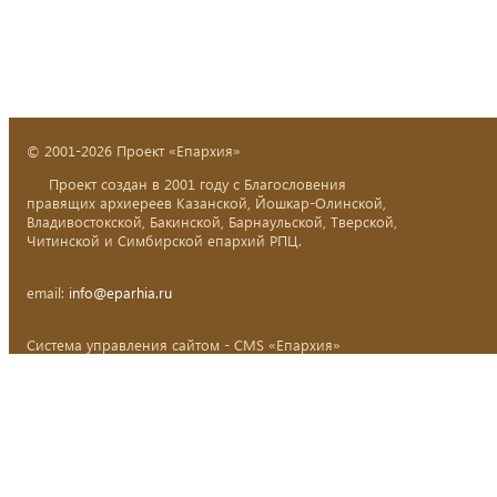
© 2001-2026 Проект «Епархия»
Проект создан в 2001 году с Благословения
правящих архиереев Казанской, Йошкар-Олинской,
Владивостокской, Бакинской, Барнаульской, Тверской,
Читинской и Симбирской епархий РПЦ.
email:
info@eparhia.ru
Система управления сайтом - CMS «Епархия»