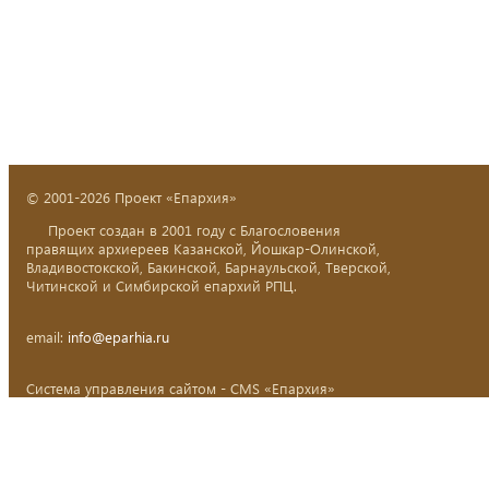
© 2001-2026 Проект «Епархия»
Проект создан в 2001 году с Благословения
правящих архиереев Казанской, Йошкар-Олинской,
Владивостокской, Бакинской, Барнаульской, Тверской,
Читинской и Симбирской епархий РПЦ.
email:
info@eparhia.ru
Система управления сайтом - CMS «Епархия»