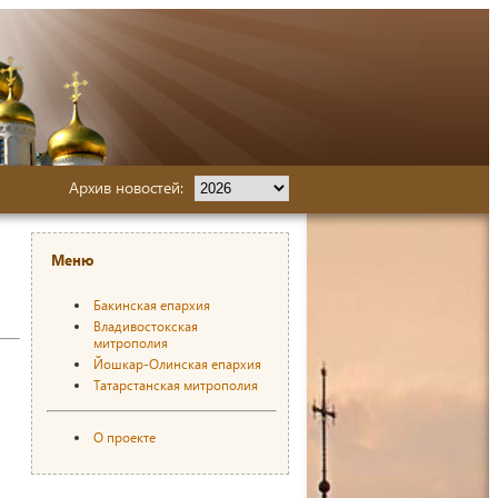
Архив новостей:
Меню
Бакинская епархия
Владивостокская
митрополия
Йошкар-Олинская епархия
Татарстанская митрополия
О проекте