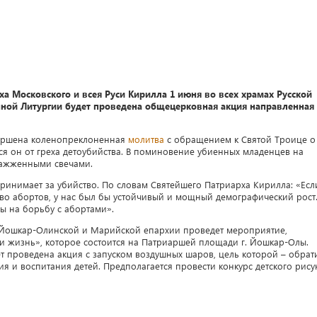
а Московского и всея Руси Кирилла 1 июня во всех храмах Русской
ной Литургии будет проведена общецерковная акция направленная
вершена коленопреклоненная
молитва
с обращением к Святой Троице о
я он от греха детоубийства. В поминовение убиенных младенцев на
 зажженными свечами.
принимает за убийство. По словам Святейшего Патриарха Кирилла: «Есл
тво абортов, у нас был бы устойчивый и мощный демографический рост.
ы на борьбу с абортами».
я Йошкар-Олинской и Марийской епархии проведет мероприятие,
 жизнь», которое состоится на Патриаршей площади г. Йошкар-Олы.
дет проведена акция с запуском воздушных шаров, цель которой – обрат
 и воспитания детей. Предполагается провести конкурс детского рису