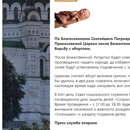
По благословению Святейшего Патриарх
Православной Церкви после Божествен
борьбу с абортами.
После Божественной Литургии будет со
просвещении нашего народа, да избавитс
солее будут установлены подсвечники с
Церковь считает аборт великим грехом, 
бы удалось в два раза сократить количес
настоящее время надо направить все сил
В этот день отдел социального служени
посвященное дню защиты детей «Сохрани
Время проведения – с 17.30 до 18.30. Бу
внимание населения о важности рождения
«Солнышко» и раздачу подарков детям.
Пресс-служба епархии.