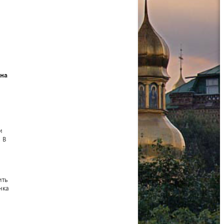
 на
и
 В
ить
нка