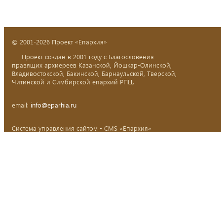
© 2001-2026 Проект «Епархия»
Проект создан в 2001 году с Благословения
правящих архиереев Казанской, Йошкар-Олинской,
Владивостокской, Бакинской, Барнаульской, Тверской,
Читинской и Симбирской епархий РПЦ.
email:
info@eparhia.ru
Система управления сайтом - CMS «Епархия»