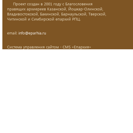
Проект создан в 2001 году с Благословения
правящих архиереев Казанской, Йошкар-Олинской,
Владивостокской, Бакинской, Барнаульской, Тверской,
Читинской и Симбирской епархий РПЦ.
email:
info@eparhia.ru
Система управления сайтом - CMS «Епархия»