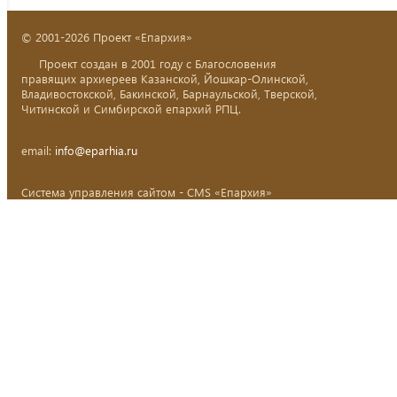
© 2001-2026 Проект «Епархия»
Проект создан в 2001 году с Благословения
правящих архиереев Казанской, Йошкар-Олинской,
Владивостокской, Бакинской, Барнаульской, Тверской,
Читинской и Симбирской епархий РПЦ.
email:
info@eparhia.ru
Система управления сайтом - CMS «Епархия»