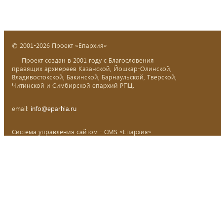
© 2001-2026 Проект «Епархия»
Проект создан в 2001 году с Благословения
правящих архиереев Казанской, Йошкар-Олинской,
Владивостокской, Бакинской, Барнаульской, Тверской,
Читинской и Симбирской епархий РПЦ.
email:
info@eparhia.ru
Система управления сайтом - CMS «Епархия»