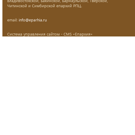
Владивостокской, Бакинской, Барнаульской, Тверской,
Читинской и Симбирской епархий РПЦ.
email:
info@eparhia.ru
Система управления сайтом - CMS «Епархия»