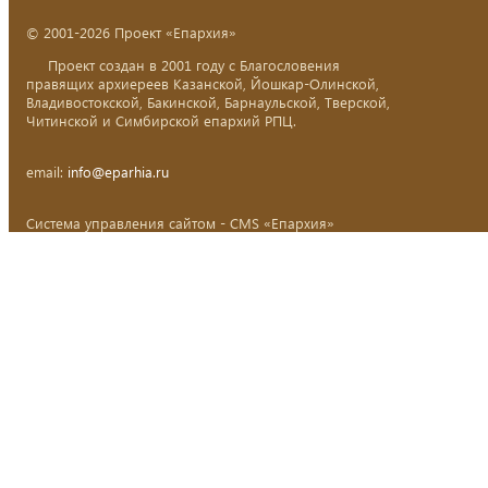
© 2001-2026 Проект «Епархия»
Проект создан в 2001 году с Благословения
правящих архиереев Казанской, Йошкар-Олинской,
Владивостокской, Бакинской, Барнаульской, Тверской,
Читинской и Симбирской епархий РПЦ.
email:
info@eparhia.ru
Система управления сайтом - CMS «Епархия»