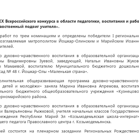
XX
Всероссийского конкурса в области педагогики, воспитания и раб
равственный подвиг учителя».
 работ по трем номинациям и определены победители I региональн
, возглавляемая митрополитом Йошкар-Олинским и Марийским Иоанн
ителей.
духовно-нравственного воспитания в образовательной организац
ны Владимировны Зуевой, заведующей, Натальи Ивановны Жуков
ны Мамаевой, воспитателю Муниципального бюджетного дошкольн
сад № 48 г. Йошкар-Олы «Маленькая страна».
нительная общеразвивающая программа духовно-нравственног
ия детей и молодёжи» заняла Марина Ивановна Апремова, воспитат
льного бюджетного общеобразовательного учреждения «Кузнецовс
орномарийского района.
духовно-нравственного воспитания в образовательной организац
и Валерьяновны Рыжковой, учителя начальных классов Государственн
реждения Республики Марий Эл «Козьмодемьяская школа-интернат
его педагога Православного центра г. Козьмодемьянска.
ей состоится на пленарном заседании Региональных Рождественс
.