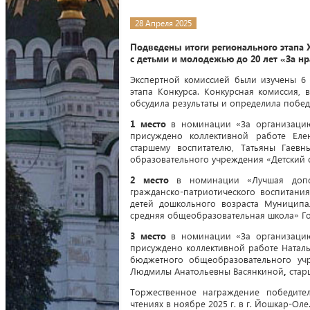
28 Апреля 2025
Подведены итоги регионального этапа
с детьми и молодежью до 20 лет «За н
Экспертной комиссией были изучены 6
этапа Конкурса. Конкурсная комиссия
обсудила результаты и определила побед
1 место
в номинации «За организацию 
присуждено коллективной работе Еле
старшему воспитателю, Татьяны Гаев
образовательного учреждения «Детский 
2 место
в номинации «Лучшая допол
гражданско-патриотического воспитан
детей дошкольного возраста Муниципа
средняя общеобразовательная школа» Г
3 место
в номинации «За организацию 
присуждено коллективной работе Наталь
бюджетного общеобразовательного уч
Людмилы Анатольевны Васянкиной
,
старш
Торжественное награждение победител
чтениях в ноябре 2025 г. в г. Йошкар-Оле