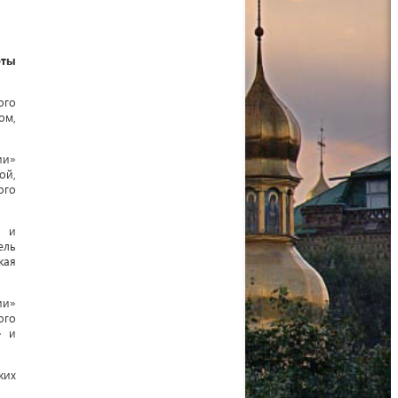
оты
ого
ом,
ии»
ой,
ого
о и
ель
кая
ии»
ого
» и
ких