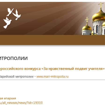
ИТРОПОЛИИ
ероссийского конкурса «За нравственный подвиг учителя»
Марийской митрополии -
www.mari-mitropolia.ru
ая епархия
ru/all_newses/news/?id=19333