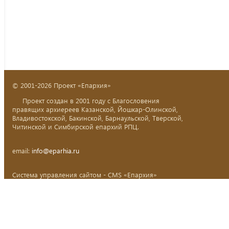
© 2001-2026 Проект «Епархия»
Проект создан в 2001 году с Благословения
правящих архиереев Казанской, Йошкар-Олинской,
Владивостокской, Бакинской, Барнаульской, Тверской,
Читинской и Симбирской епархий РПЦ.
email:
info@eparhia.ru
Система управления сайтом - CMS «Епархия»