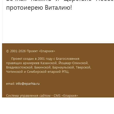
протоиерею Виталию!
© 2001-2026 Проект «Епархия»
Проект создан в 2001 году с Благословения
правящих архиереев Казанской, Йошкар-Олинской,
Владивостокской, Бакинской, Барнаульской, Тверской,
Читинской и Симбирской епархий РПЦ.
email:
info@eparhia.ru
Система управления сайтом - CMS «Епархия»