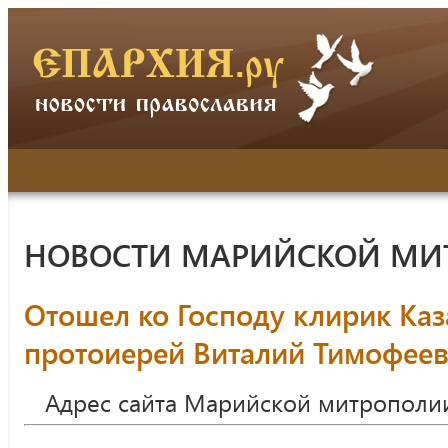
НОВОСТИ МАРИЙСКОЙ МИ
Отошел ко Господу клирик Каз
протоиерей Виталий Тимофее
Адрес сайта Марийской митрополи