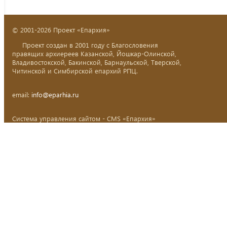
© 2001-2026 Проект «Епархия»
Проект создан в 2001 году с Благословения
правящих архиереев Казанской, Йошкар-Олинской,
Владивостокской, Бакинской, Барнаульской, Тверской,
Читинской и Симбирской епархий РПЦ.
email:
info@eparhia.ru
Система управления сайтом - CMS «Епархия»