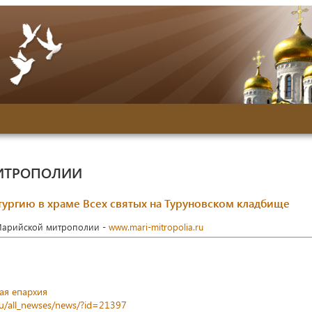
ИТРОПОЛИИ
ргию в храме Всех святых на Туруновском кладбище
Марийской митрополии -
www.mari-mitropolia.ru
ая епархия
ru/all_newses/news/?id=21397