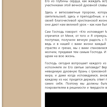
Его из глубины сердца, как жаждать вст
участниками этой вечной духовной славы
Здесь и ветхозаветные пророки, котор
святительский, здесь и преподобные, и
своей благочестивой христианской жизн
они дают нам великий урок – как нам бы
Сам Господь говорит: «Кто исповедует 
отречется от Меня, от того и Я отрекус
поступках, получили вечную радость с 
ведь и в нашей с вами жизни каждый 
страстях и грехах, мы с вами становимс
молчим, предавая тем самым Господа. И
шрам на всю жизнь.
Господь сегодня вопрошает каждого из
исполняете ли Его святые заповеди? Вер
невидимую духовную брань с греховной 
мира, и даже когда исповедуемся, вно
каждому из нас придется держать ответ 
самих себя. Поэтому мы должны быть
покровителям в решимости и твердости в 