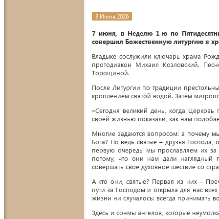
8 Июня 2026
7 июня, в Неделю 1-ю по Пятидесятн
совершил Божественную литургию в хр
Владыке сослужили ключарь храма Рожд
протодиакон Михаил Козловский. Пес
Торощиной.
После Литургии по традиции престольны
кроплением святой водой. Затем митроп
«Сегодня великий день, когда Церковь 
своей жизнью показали, как нам подобае
Многие задаются вопросом: а почему мы
Бога? Но ведь святые – друзья Господа, 
первую очередь мы прославляем их за 
потому, что они нам дали наглядный п
совершать свое духовное шествие со ст
А кто они, святые? Первая из них – Пр
пути за Господом и открыла для нас всех
жизни ни случалось: всегда принимать в
Здесь и сонмы ангелов, которые неумолка