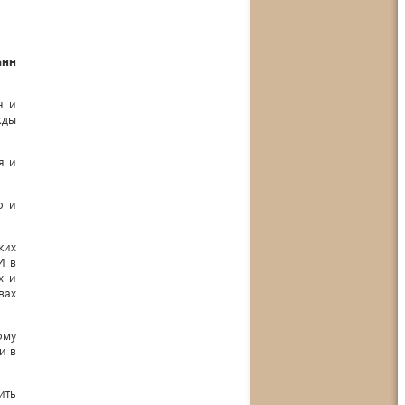
анн
н и
жды
я и
о и
ких
И в
х и
вах
ому
и в
ить