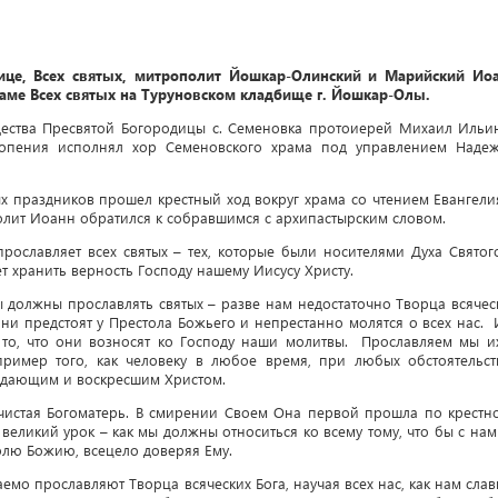
ице, Всех святых, митрополит Йошкар-Олинский и Марийский Ио
аме Всех святых на Туруновском кладбище г. Йошкар-Олы.
ества Пресвятой Богородицы с. Семеновка протоиерей Михаил Ильи
нопения исполнял хор Семеновского храма под управлением Наде
х праздников прошел крестный ход вокруг храма со чтением Евангели
олит Иоанн обратился к собравшимся с архипастырским словом.
прославляет всех святых – тех, которые были носителями Духа Святог
т хранить верность Господу нашему Иисусу Христу.
 должны прославлять святых – разве нам недостаточно Творца всячес
они предстоят у Престола Божьего и непрестанно молятся о всех нас. 
то, что они возносят ко Господу наши молитвы. Прославляем мы и
ример того, как человеку в любое время, при любых обстоятельст
радающим и воскресшим Христом.
ечистая Богоматерь. В смирении Своем Она первой прошла по крестн
 великий урок – как мы должны относиться ко всему тому, что бы с нам
олю Божию, всецело доверяя Ему.
емо прославляют Творца всяческих Бога, научая всех нас, как нам слав