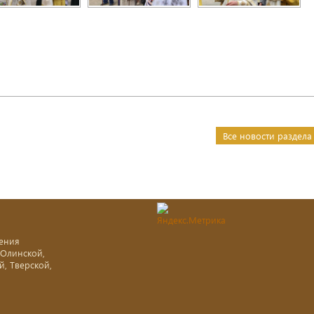
Все новости раздела
ения
-Олинской,
й, Тверской,