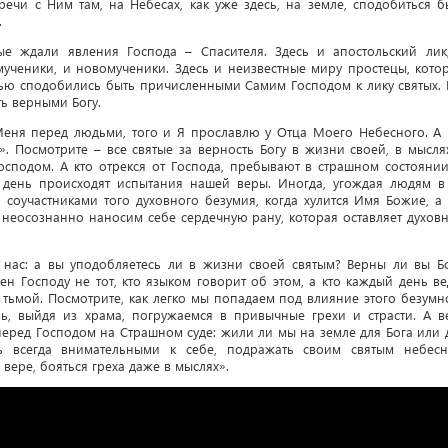
речи с Ним там, на Небесах, как уже здесь, на земле, сподобиться б
.
ые ждали явления Господа – Спасителя. Здесь и апостольский лик
 мученики, и новомученики. Здесь и неизвестные миру простецы, кото
ью сподобились быть причисленными Самим Господом к лику святых. 
ть верными Богу.
Меня перед людьми, того и Я прославлю у Отца Моего Небесного. А 
ь». Посмотрите – все святые за верность Богу в жизни своей, в мысля
Господом. А кто отрекся от Господа, пребывают в страшном состоянии
день происходят испытания нашей веры. Иногда, угождая людям в
я соучастниками того духовного безумия, когда хулится Имя Божие, а
 неосознанно наносим себе сердечную рану, которая оставляет духов
 нас: а вы уподобляетесь ли в жизни своей святым? Верны ли вы Бо
ен Господу не тот, кто языком говорит об этом, а кто каждый день ве
тьмой. Посмотрите, как легко мы попадаем под влияние этого безумн
вь, выйдя из храма, погружаемся в привычные грехи и страсти. А в
перед Господом на Страшном суде: жили ли мы на земле для Бога или 
 всегда внимательными к себе, подражать своим святым небес
вере, бояться греха даже в мыслях».