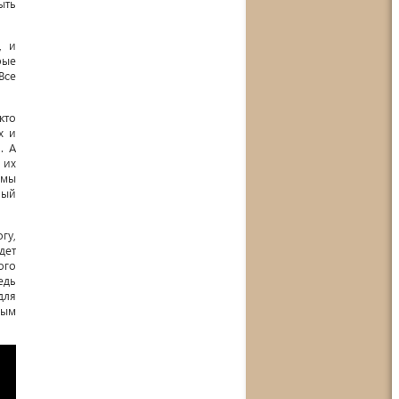
ыть
, и
рые
Все
кто
х и
. А
 их
 мы
ный
гу,
дет
ого
едь
для
ным