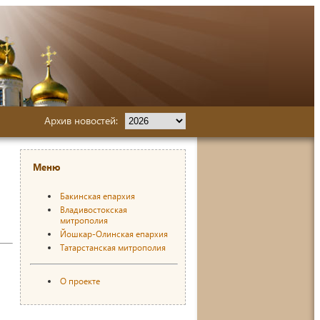
Архив новостей:
Меню
Бакинская епархия
Владивостокская
митрополия
Йошкар-Олинская епархия
Татарстанская митрополия
О проекте