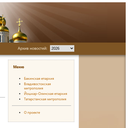
Архив новостей:
Меню
Бакинская епархия
Владивостокская
митрополия
Йошкар-Олинская епархия
Татарстанская митрополия
О проекте