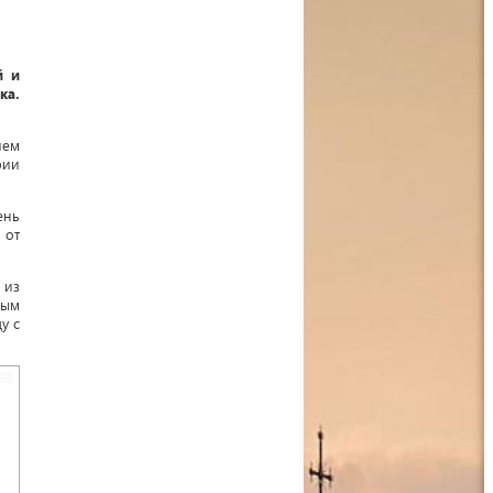
й и
ка.
ием
рии
ень
 от
 из
ным
у с