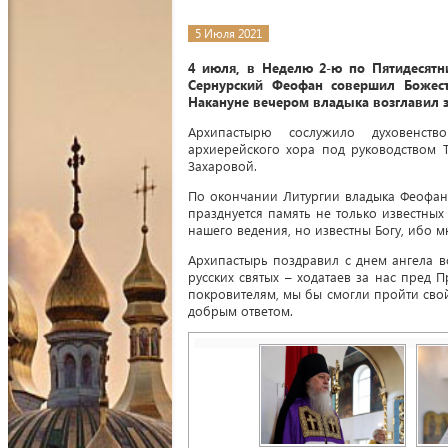
5 Июля 2021
4 июля, в Неделю 2-ю по Пятидесятни
Сернурский Феофан совершил Божест
Накануне вечером владыка возглавил 
Архипастырю сослужило духовенств
архиерейского хора под руководством
Захаровой.
По окончании Литургии владыка Феофан
празднуется память не только известных 
нашего ведения, но известны Богу, ибо м
Архипастырь поздравил с днем ангела в
русских святых – ходатаев за нас пред
покровителям, мы бы смогли пройти свой
добрым ответом.