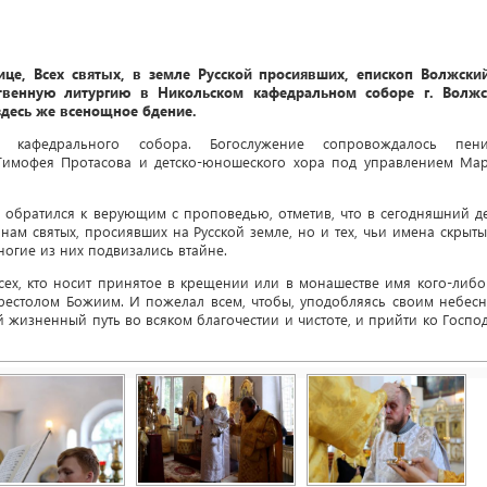
це, Всех святых, в земле Русской просиявших, епископ Волжски
венную литургию в Никольском кафедральном соборе г. Волжс
здесь же всенощное бдение.
о кафедрального собора. Богослужение сопровождалось пен
 Тимофея Протасова и детско-юношеского хора под управлением Ма
 обратился к верующим с проповедью, отметив, что в сегодняшний д
нам святых, просиявших на Русской земле, но и тех, чьи имена скрыты
ногие из них подвизались втайне.
сех, кто носит принятое в крещении или в монашестве имя кого-либо
 Престолом Божиим. И пожелал всем, чтобы, уподобляясь своим небес
 жизненный путь во всяком благочестии и чистоте, и прийти ко Господ