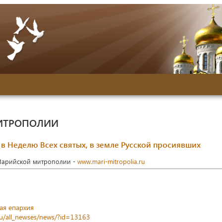
ИТРОПОЛИИ
в Неделю Всех святых, в земле Русской просиявших
Марийской митрополии -
www.mari-mitropolia.ru
ая епархия
ru/all_newses/news/?id=13163