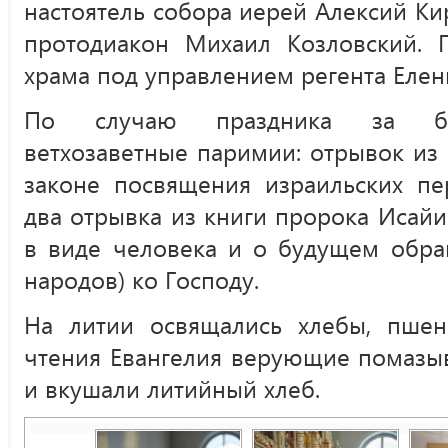
настоятель собора иерей Алексий К
протодиакон Михаил Козловский. 
храма под управлением регента Елен
По случаю праздника за бог
ветхозаветные паримии: отрывок из
законе посвящения израильских пе
два отрывка из книги пророка Исайи
в виде человека и о будущем обра
народов) ко Господу.
На литии освящались хлебы, пшен
чтения Евангелия верующие помазы
и вкушали литийный хлеб.