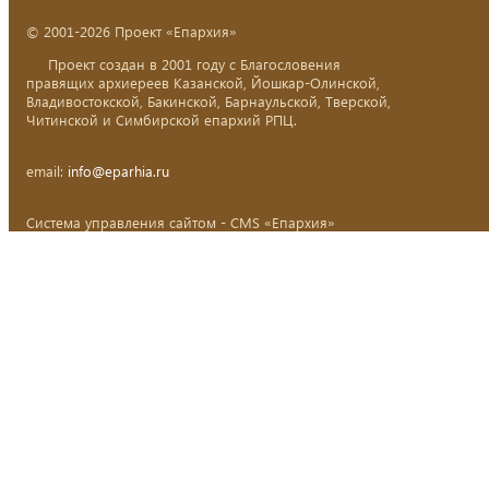
© 2001-2026 Проект «Епархия»
Проект создан в 2001 году с Благословения
правящих архиереев Казанской, Йошкар-Олинской,
Владивостокской, Бакинской, Барнаульской, Тверской,
Читинской и Симбирской епархий РПЦ.
email:
info@eparhia.ru
Система управления сайтом - CMS «Епархия»