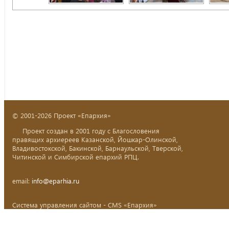
© 2001-2026 Проект «Епархия»
Проект создан в 2001 году с Благословения
правящих архиереев Казанской, Йошкар-Олинской,
Владивостокской, Бакинской, Барнаульской, Тверской,
Читинской и Симбирской епархий РПЦ.
email:
info@eparhia.ru
Система управления сайтом - CMS «Епархия»