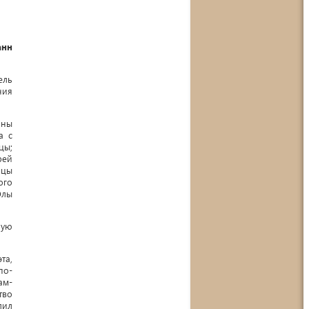
анн
ель
ния
оны
а с
цы;
рей
ицы
ого
Олы
рую
та,
по-
ам-
тво
лил