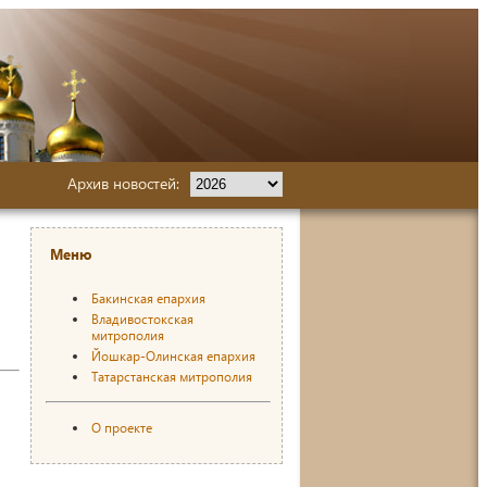
Архив новостей:
Меню
Бакинская епархия
Владивостокская
митрополия
Йошкар-Олинская епархия
Татарстанская митрополия
О проекте