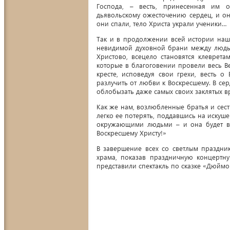
Господа, – весть, принесенная им 
дьявольскому ожесточению сердец, и он
они спали, тело Христа украли ученики…
Так и в продолжении всей истории наше
невидимой духовной брани между людьм
Христово, всецело становятся клеврета
которые в благоговении провели весь В
кресте, исповедуя свои грехи, весть о
разлучить от любви к Воскресшему. В сер
облобызать даже самых своих заклятых в
Как же нам, возлюбленные братья и сест
легко ее потерять, поддавшись на искуш
окружающими людьми – и она будет в 
Воскресшему Христу!»
В завершение всех со светлым праздни
храма, показав праздничную концертну
представили спектакль по сказке «Дюймо