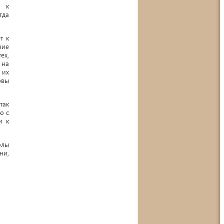
а к
гда
т к
ние
ех,
 на
 их
овы
так
ю с
и к
олы
ни,