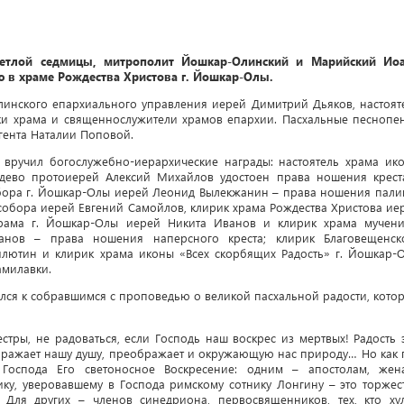
ветлой седмицы, митрополит Йошкар-Олинский и Марийский Ио
 в храме Рождества Христова г. Йошкар-Олы.
линского епархиального управления иерей Димитрий Дьяков,
настоят
ики храма и священнослужители храмов епархии. Пасхальные песнопе
гента Наталии Поповой.
вручил богослужебно-иерархические награды: настоятель храма ик
ево протоиерей Алексий Михайлов удостоен права ношения крест
обора г. Йошкар-Олы иерей Леонид Вылекжанин – права ношения пали
собора иерей Евгений Самойлов, клирик храма Рождества Христова ие
храма г. Йошкар-Олы иерей Никита Иванов и клирик храма мучен
нов – права ношения наперсного креста; клирик Благовещенск
лютин и клирик храма иконы «Всех скорбящих Радость» г. Йошкар-
амилавки.
лся к собравшимся с проповедью о великой пасхальной радости, кото
стры, не радоваться, если Господь наш воскрес из мертвых! Радость э
бражает нашу душу, преображает и окружающую нас природу… Но как 
оспода Его светоносное Воскресение: одним – апостолам, жен
ку, уверовавшему в Господа римскому сотнику Лонгину – это торжес
 Для других – членов синедриона, первосвященников, тех, кто ху