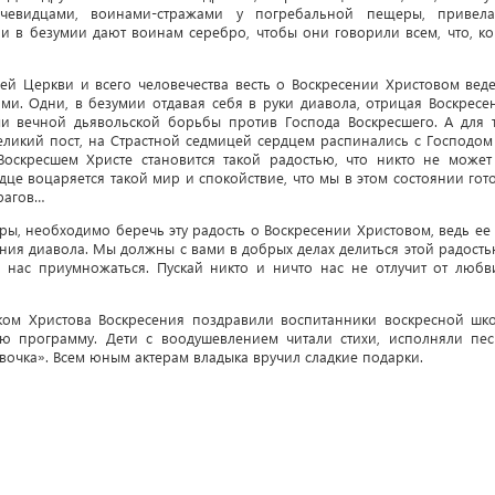
очевидцами, воинами-стражами у погребальной пещеры, привел
и в безумии дают воинам серебро, чтобы они говорили всем, что, ко
й Церкви и всего человечества весть о Воскресении Христовом веде
и. Одни, в безумии отдавая себя в руки диавола, отрицая Воскресе
ми вечной дьявольской борьбы против Господа Воскресшего. А для т
еликий пост, на Страстной седмицей сердцем распинались с Господом
 Воскресшем Христе становится такой радостью, что никто не может
дце воцаряется такой мир и спокойствие, что мы в этом состоянии гот
рагов…
ры, необходимо беречь эту радость о Воскресении Христовом, ведь ее 
ения диавола. Мы должны с вами в добрых делах делиться этой радость
нас приумножаться. Пускай никто и ничто нас не отлучит от любв
ком Христова Воскресения поздравили воспитанники воскресной шк
ю программу. Дети с воодушевлением читали стихи, исполняли пес
вочка». Всем юным актерам владыка вручил сладкие подарки.