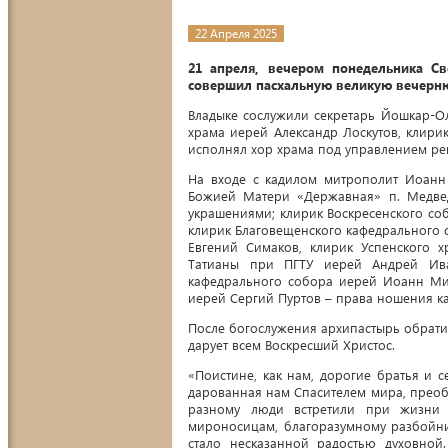
22 Апреля 2025
21 апреля, вечером понедельника С
совершил пасхальную великую вечерню
Владыке сослужили секретарь Йошкар-О
храма иерей Александр Лоскутов, клир
исполнял хор храма под управлением ре
На входе с кадилом митрополит Иоанн 
Божией Матери «Державная» п. Медвед
украшениями; клирик Воскресенского с
клирик Благовещенского кафедрального 
Евгений Симаков, клирик Успенского 
Татианы при ПГТУ иерей Андрей Ива
кафедрального собора иерей Иоанн Ми
иерей Сергий Пуртов – права ношения к
После богослужения архипастырь обрати
дарует всем Воскресший Христос.
«Поистине, как нам, дорогие братья и се
дарованная нам Спасителем мира, прео
разному люди встретили при жизни Г
мироносицам, благоразумному разбойни
стало несказанной радостью духовной.