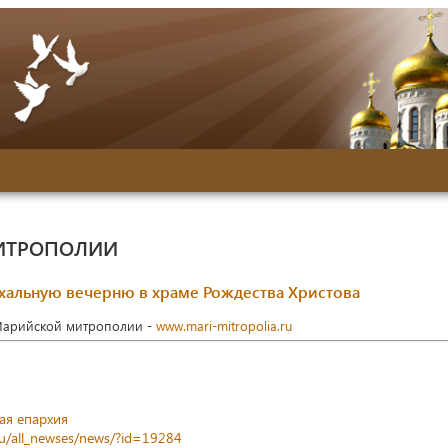
ИТРОПОЛИИ
хальную вечерню в храме Рождества Христова
Марийской митрополии -
www.mari-mitropolia.ru
ая епархия
ru/all_newses/news/?id=19284