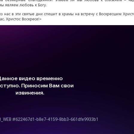
ы являем любовь к Богу.
из нас в эти святые дни спешит в храмы на встречу с Воскресшим Христ
ас. Христос Воскресе!»