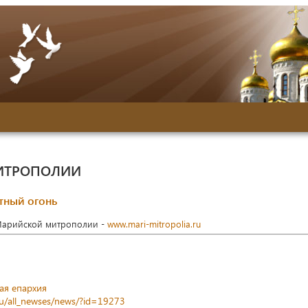
ИТРОПОЛИИ
тный огонь
Марийской митрополии -
www.mari-mitropolia.ru
ая епархия
ru/all_newses/news/?id=19273