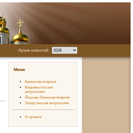
Архив новостей:
Меню
Бакинская епархия
Владивостокская
митрополия
Йошкар-Олинская епархия
Татарстанская митрополия
О проекте