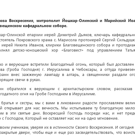
стова Воскресения, митрополит Йошкар-Олинский и Марийский Ио
овещенском кафедральном соборе.
кар-Олинской епархии иерей Димитрий Дьяков, ключарь кафедральн
стоятель Покровского храма с. Марисола протоиерей Сергий Сильдушк
ы иерей Никита Иванов, клирики Благовещенского собора и протодиа
лнял детско-юношеский хор «Благовест» под управлением Тать
во и верующие встретили Благодатный огонь, который был доставлен
ва (Гроба Господня) г. Иерусалима в Чебоксары, а оттуда привезе
оанн внес зажженую лампаду в алтарь, а священники раздали ог
рящие свечи в руках.
нн обратился к верующим с архипастырским словом, рассказав
агодатного огня на Гробе Господнем в Иерусалиме.
 братья и сестры, мы с вами в ликовании радости прославляем вели
ый открывает для нас вечность. Мы испытываем ту благодатную мило
ам в эти святые дни. Воскресший Господь посреди нас, и нет пред
о с Господом, Который не оставляет нас ни на одно мгновение.
воим ученикам, уверяя их в истинности Своего Воскресения. И сегодня
закрытые двери, чтобы еще и еще раз засвидетельствовать, что воист