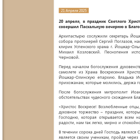
21 Апреля 2025
20 апреля, в праздник Светлого Хри
совершил Пасхальную вечерню в Благ
Архипастырю сослужили секретарь Йош
собора протоиерей Сергий Поглазов, на
клирик Успенского храма г. Йошкар-Ол
Михаил Козловский. Песнопения испо
Черновой.
Перед началом богослужения духовенст
самолете из Храма Воскресения Христо
Йошкар-Олинскую епархию. Владыка И
прихожанам, которые молились, держа го
После богослужения митрополит Иоа
обстоятельствах чудесного схождения Бл
«Христос Воскресе! Возлюбленные отцы,
духовное торжество – праздник, котор
Господню, которая открывается всем н
радости, нам так легко, мирно и спокойн
В течении сорока дней Господь являлся С
является своим ученикам, пройдя через 