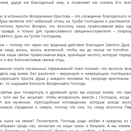
ников, даруя им благодатный мир, и позволяет им осязать Его тел
с в истинности Воскресения Христова – это схождение благодатного о
Духа является этот небесный огонь на Гробе Господнем и растекается
воистину Христос Воскрес, что воистину наша православная вера од
 правде, и только для православного священнослужителя – патриа
святого Духа на Гробе Господнем.
ие – потому что через эти видимые действия благодати Святого Духа
ам нашу жизнь, жизнь вселенной, чтобы мы до конца не погибли,
ика наша святая православная вера, хранящая чистоту, которую перед
ли и все благочестивые святые отцы.
 малом опыте пасхальных переживаний тоже познает, что милость Бо
чудеса над всеми без различия – верующие и неверующие, постящиес
Воскресшего Христа. Душа у каждого человека по природе христианка 
е», то ощущаем близость Воскресшего Господа.
 святые дни почерпнуть и духовный урок: мы хорошо знаем, что сме
 пути как бы засыпает, чтобы воскреснуть вместе с Господом, когда
И все мученики, преподобные исповедники, которые всегда жил
имали страдания и смерть, потому что она, по слову апостола Пав
ми ныне на земле? Посмотрите, Господь ради любви к каждому их 
ребывает среди нас, несмотря на наши грехи и безумие. А мы имеем
 за безмерные благодеяния? Имеем ли мы любовь к ближним – ча