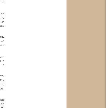
о и
гня
 по
на-
рха
 мы
 но
али
жия
я и
– и
рть
 Он
и с
ла,
нас
 ли
дам