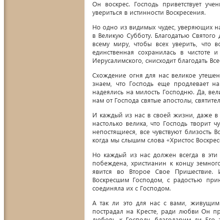
Он воскрес. Господь приветствует уче
увериться в истинности Воскресения.
Но одно из видимых чудес, уверяющих на
в Великую Субботу. Благодатью Святого 
всему миру, чтобы всех уверить, что 
единственная сохранилась в чистоте и
Иерусалимского, снисходит благодать Все
Схождение огня для нас великое утешен
знаем, что Господь еще продлевает н
надеялись на милость Господню. Да, вел
нам от Господа святые апостолы, святите
И каждый из нас в своей жизни, даже в
настолько велика, что Господь творит 
непостящиеся, все чувствуют близость 
когда мы слышим слова «Христос Воскрес
Но каждый из нас должен всегда в эти
побеждена, христианин к концу земного
явится во Второе Свое Пришествие. 
Воскресшим Господом, с радостью прин
соединяла их с Господом.
А так ли это для нас с вами, живущи
пострадал на Кресте, ради любви Он п
любовь к Господу, благодарим ли Его