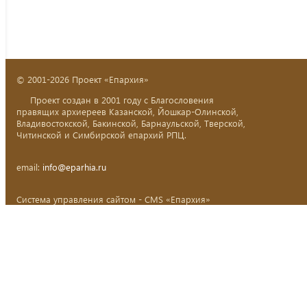
© 2001-2026 Проект «Епархия»
Проект создан в 2001 году с Благословения
правящих архиереев Казанской, Йошкар-Олинской,
Владивостокской, Бакинской, Барнаульской, Тверской,
Читинской и Симбирской епархий РПЦ.
email:
info@eparhia.ru
Система управления сайтом - CMS «Епархия»