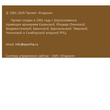
© 2001-2026 Проект «Епархия»
Проект создан в 2001 году с Благословения
правящих архиереев Казанской, Йошкар-Олинской,
Владивостокской, Бакинской, Барнаульской, Тверской,
Читинской и Симбирской епархий РПЦ.
email:
info@eparhia.ru
Система управления сайтом - CMS «Епархия»