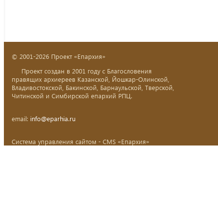
© 2001-2026 Проект «Епархия»
Проект создан в 2001 году с Благословения
правящих архиереев Казанской, Йошкар-Олинской,
Владивостокской, Бакинской, Барнаульской, Тверской,
Читинской и Симбирской епархий РПЦ.
email:
info@eparhia.ru
Система управления сайтом - CMS «Епархия»