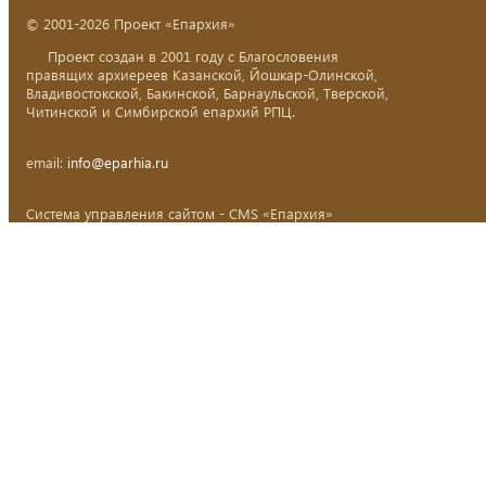
© 2001-2026 Проект «Епархия»
Проект создан в 2001 году с Благословения
правящих архиереев Казанской, Йошкар-Олинской,
Владивостокской, Бакинской, Барнаульской, Тверской,
Читинской и Симбирской епархий РПЦ.
email:
info@eparhia.ru
Система управления сайтом - CMS «Епархия»