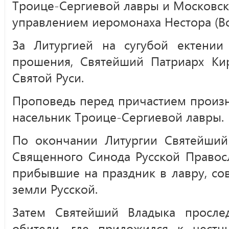
Троице-Сергиевой лавры и Московск
управлением иеромонаха Нестора (Во
За Литургией на сугубой ектени
прошения, Святейший Патриарх Ки
Святой Руси.
Проповедь перед причастием произн
насельник Троице-Сергиевой лавры.
По окончании Литургии Святейший
Священного Синода Русской Правос
прибывшие на праздник в лавру, с
земли Русской.
Затем Святейший Владыка просле
обители, где приложился к чест