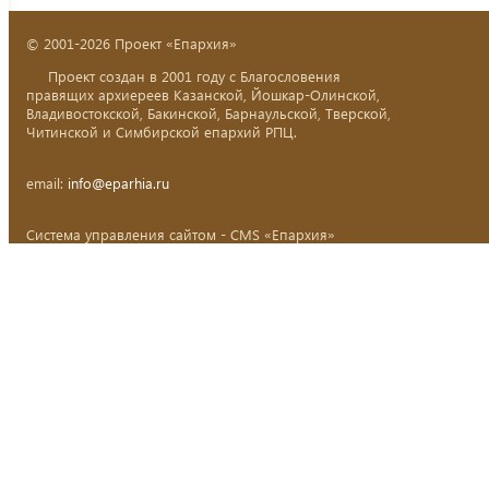
© 2001-2026 Проект «Епархия»
Проект создан в 2001 году с Благословения
правящих архиереев Казанской, Йошкар-Олинской,
Владивостокской, Бакинской, Барнаульской, Тверской,
Читинской и Симбирской епархий РПЦ.
email:
info@eparhia.ru
Система управления сайтом - CMS «Епархия»