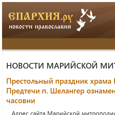
НОВОСТИ МАРИЙСКОЙ МИ
Престольный праздник храма 
Предтечи п. Шелангер ознаме
часовни
Адрес сайта Марийской митрополи