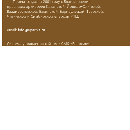
Проект создан в 2001 году с Благословения
правящих архиереев Казанской, Йошкар-Олинской,
Владивостокской, Бакинской, Барнаульской, Тверской,
Читинской и Симбирской епархий РПЦ.
email:
info@eparhia.ru
Система управления сайтом - CMS «Епархия»