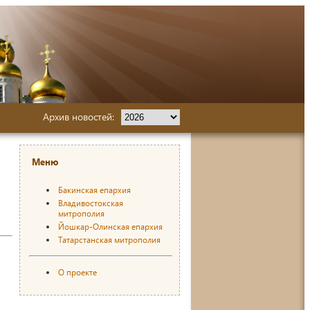
Архив новостей:
Меню
Бакинская епархия
Владивостокская
митрополия
Йошкар-Олинская епархия
Татарстанская митрополия
О проекте