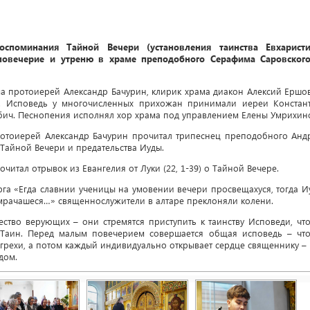
споминания Тайной Вечери (установления таинства Евхаристи
овечерие и утреню в храме преподобного Серафима Саровского
а протоиерей Александр Бачурин, клирик храма диакон Алексий Ершов
. Исповедь у многочисленных прихожан принимали иереи Констан
бич. Песнопения исполнял хор храма под управлением Елены Умрихин
отоиерей Александр Бачурин прочитал трипеснец преподобного Анд
айной Вечери и предательства Иуды.
читал отрывок из Евангелия от Луки (22, 1-39) о Тайной Вечере.
рга «Егда славнии ученицы на умовении вечери просвещахуся, тогда И
мрачашеся…» священнослужители в алтаре преклоняли колени.
ество верующих – они стремятся приступить к таинству Исповеди, чт
х Таин. Перед малым повечерием совершается общая исповедь – чт
рехи, а потом каждый индивидуально открывает сердце священнику – 
дом.