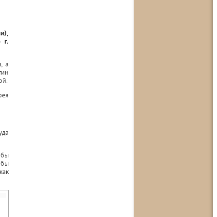
и),
 г.
, а
тин
ой.
рея
уда
обы
обы
как