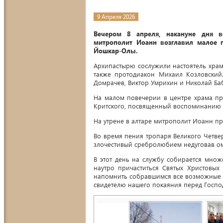
9 Апреля 2026
Вечером 8 апреля, накануне дня во
митрополит Иоанн возглавил малое п
Йошкар-Олы.
Архипастырю сослужили настоятель храм
также протодиакон Михаил Козловский
Домрачев, Виктор Умрихин и Николай Ба
На малом повечерии в центре храма пр
Критского, посвященный воспоминанию Т
На утрене в алтаре митрополит Иоанн про
Во время пения тропаря Великого Четве
злочестивый сребролюбием недуговав о
В этот день на службу собирается множ
наутро причаститься Святых Христовы
напомнить собравшимся все возможные г
свидетелю нашего покаяния перед Госпо