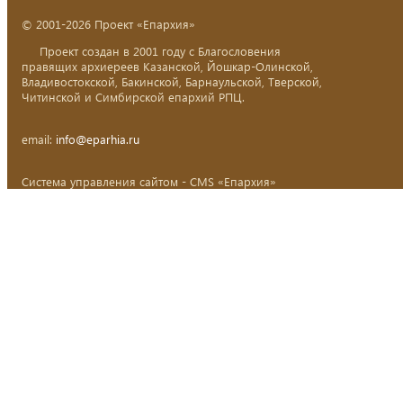
© 2001-2026 Проект «Епархия»
Проект создан в 2001 году с Благословения
правящих архиереев Казанской, Йошкар-Олинской,
Владивостокской, Бакинской, Барнаульской, Тверской,
Читинской и Симбирской епархий РПЦ.
email:
info@eparhia.ru
Система управления сайтом - CMS «Епархия»