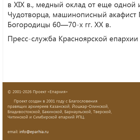
в XIX в., медный оклад от еще одной 
Чудотворца, машинописный акафист 
Богородицы 60—70-х гг. XX в.
Пресс-служба Красноярской епархии
© 2001-2026 Проект «Епархия»
Проект создан в 2001 году с Благословения
правящих архиереев Казанской, Йошкар-Олинской,
Владивостокской, Бакинской, Барнаульской, Тверской,
Читинской и Симбирской епархий РПЦ.
email:
info@eparhia.ru