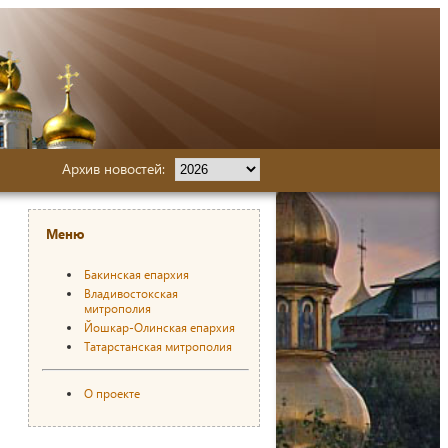
Архив новостей:
Меню
Бакинская епархия
Владивостокская
митрополия
Йошкар-Олинская епархия
Татарстанская митрополия
О проекте