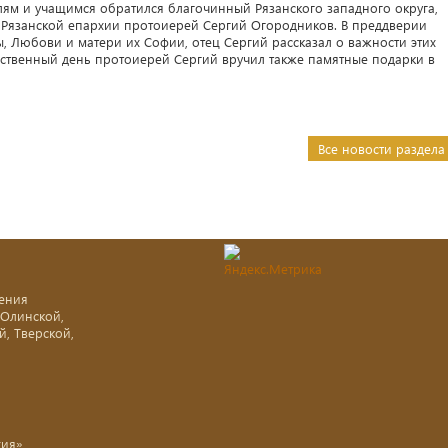
лям и учащимся обратился благочинный Рязанского западного округа,
 Рязанской епархии протоиерей Сергий Огородников. В преддверии
, Любови и матери их Софии, отец Сергий рассказал о важности этих
ественный день протоиерей Сергий вручил также памятные подарки в
Все новости раздела
ения
-Олинской,
й, Тверской,
хия»