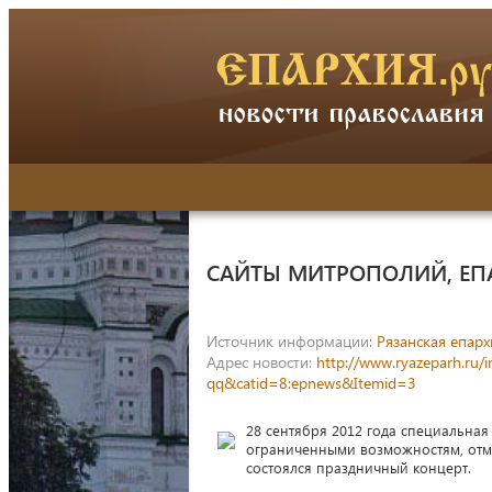
САЙТЫ МИТРОПОЛИЙ, ЕП
Источник информации:
Рязанская епарх
Адрес новости:
http://www.ryazeparh.ru
qq&catid=8:epnews&Itemid=3
28 сентября 2012 года специальная
ограниченными возможностям, отмет
состоялся праздничный концерт.