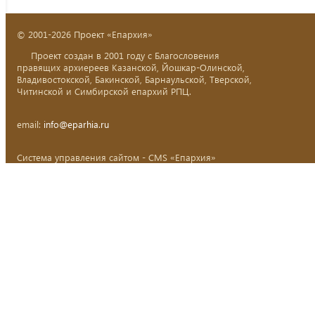
© 2001-2026 Проект «Епархия»
Проект создан в 2001 году с Благословения
правящих архиереев Казанской, Йошкар-Олинской,
Владивостокской, Бакинской, Барнаульской, Тверской,
Читинской и Симбирской епархий РПЦ.
email:
info@eparhia.ru
Система управления сайтом - CMS «Епархия»