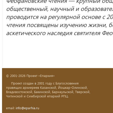
Феофановские чтения — крупный об
общественный, научный и образовате
проводится на регулярной основе с 20
чтения посвящены изучению жизни, б
аскетического наследия святителя Фе
© 2001-2026 Проект «Епархия»
Проект создан в 2001 году с Благословения
правящих архиереев Казанской, Йошкар-Олинской,
Владивостокской, Бакинской, Барнаульской, Тверской,
Читинской и Симбирской епархий РПЦ.
email:
info@eparhia.ru