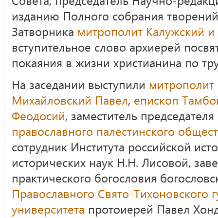
изданию Полного собрания творений
Затворника
митрополит Калужский и
вступительное слово архиерей посв
покаяния в жизни христианина по тру
На заседании выступили
митрополит 
Михайловский Павел
,
епископ Тамбо
Феодосий
, заместитель председателя
православного палестинского общес
сотрудник Института российской ист
исторических наук Н.Н. Лисовой, за
практического богословия богословс
Православного Свято-Тихоновского 
университета
протоиерей Павел Хонд