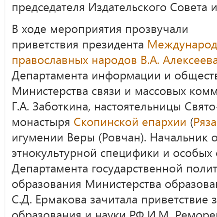
председателя Издательского Совета 
В ходе мероприятия прозвучали
приветствия президента
Международн
православных народов
В.А. Алексеев
Департамента информации и общест
Министерства связи и массовых ком
Г.А. Заботкина, настоятельницы Свят
монастыря
Скопинской епархии
(
Ряз
игумении Веры (Ровчан). Начальник 
этнокультурной специфики и особых
Департамента государственной поли
образования Министерства образова
С.Д. Ермакова зачитала приветствие 
образования и науки РФ И.М. Реморен