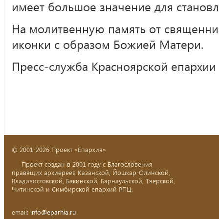
имеет большое значение для становл
На молитвенную память от священн
иконки с образом Божией Матери.
Пресс-служба Красноярской епархии
© 2001-2026 Проект «Епархия»
Проект создан в 2001 году с Благословения
правящих архиереев Казанской, Йошкар-Олинской,
Владивостокской, Бакинской, Барнаульской, Тверской,
Читинской и Симбирской епархий РПЦ.
email:
info@eparhia.ru