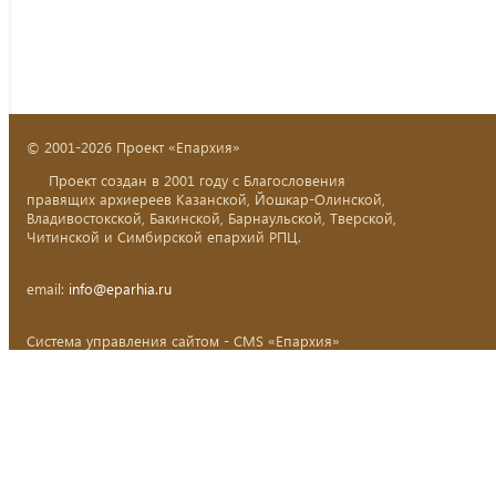
© 2001-2026 Проект «Епархия»
Проект создан в 2001 году с Благословения
правящих архиереев Казанской, Йошкар-Олинской,
Владивостокской, Бакинской, Барнаульской, Тверской,
Читинской и Симбирской епархий РПЦ.
email:
info@eparhia.ru
Система управления сайтом - CMS «Епархия»