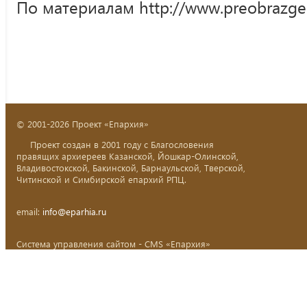
По материалам http://www.preobrazgen
© 2001-2026 Проект «Епархия»
Проект создан в 2001 году с Благословения
правящих архиереев Казанской, Йошкар-Олинской,
Владивостокской, Бакинской, Барнаульской, Тверской,
Читинской и Симбирской епархий РПЦ.
email:
info@eparhia.ru
Система управления сайтом - CMS «Епархия»